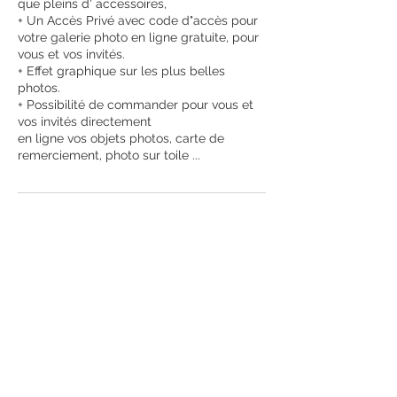
que pleins d' accessoires,
+ Un Accès Privé avec code d"accès pour
votre galerie photo en ligne gratuite, pour
vous et vos invités.
+ Effet graphique sur les plus belles
photos.
+ Possibilité de commander pour vous et
vos invités directement
en ligne vos objets photos, carte de
remerciement, photo sur toile ...
Politique d'annulation
Acompte obligatoire de 30%, non
remboursable si annulation.
Possibilité de reporter votre séance 10
jours avant minimum sur simple demande
au 06.60.87.66.48.