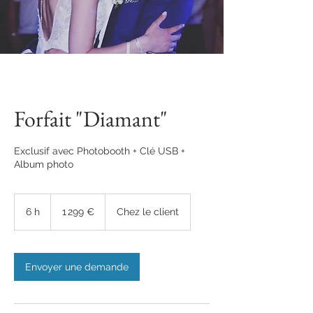
Forfait "Diamant"
Exclusif avec Photobooth + Clé USB +
Album photo
1 299
euros
6 h
6
1 299 €
Chez le client
h
Envoyer une demande